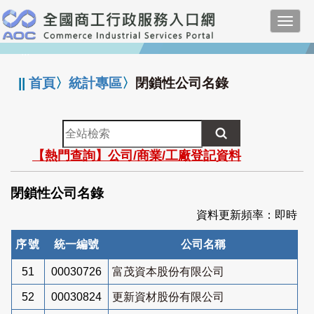
跳
Toggl
到
navig
主
:::
要
內
||
首頁
〉
統計專區
〉
閉鎖性公司名錄
容
全
站
【熱門查詢】公司/商業/工廠登記資料
檢
索
閉鎖性公司名錄
資料更新頻率：即時
序號
統一編號
公司名稱
51
00030726
富茂資本股份有限公司
52
00030824
更新資材股份有限公司