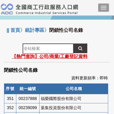
跳
Toggl
到
navig
主
:::
要
內
||
首頁
〉
統計專區
〉
閉鎖性公司名錄
容
全
站
【熱門查詢】公司/商業/工廠登記資料
檢
索
閉鎖性公司名錄
資料更新頻率：即時
序號
統一編號
公司名稱
351
00237888
福榮國際股份有限公司
352
00239099
葉集投資股份有限公司