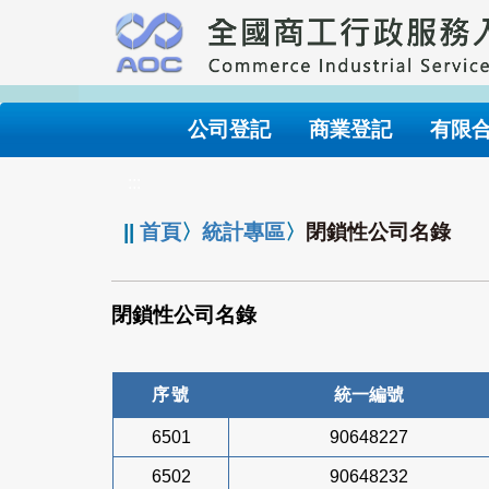
跳
到
主
要
內
公司登記
商業登記
有限
容
:::
||
首頁
〉
統計專區
〉
閉鎖性公司名錄
閉鎖性公司名錄
序號
統一編號
6501
90648227
6502
90648232