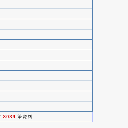
有
8039
筆資料