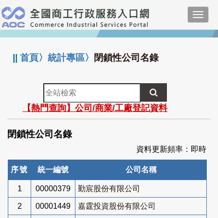
跳
Toggl
到
navig
主
:::
要
內
||
首頁
〉
統計專區
〉
閉鎖性公司名錄
容
全
站
【熱門查詢】公司/商業/工廠登記資料
檢
索
閉鎖性公司名錄
資料更新頻率：即時
序號
統一編號
公司名稱
1
00000379
勤宸股份有限公司
2
00001449
嘉霆投資股份有限公司