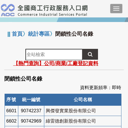
跳
Toggl
到
navig
主
:::
要
內
||
首頁
〉
統計專區
〉
閉鎖性公司名錄
容
全
站
【熱門查詢】公司/商業/工廠登記資料
檢
索
閉鎖性公司名錄
資料更新頻率：即時
序號
統一編號
公司名稱
6601
90742237
興傑發實業股份有限公司
6602
90742969
綠雷德創新股份有限公司