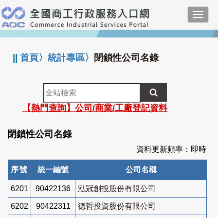
跳
Toggl
到
navig
主
:::
要
內
||
首頁
〉
統計專區
〉
閉鎖性公司名錄
容
全
站
【熱門查詢】公司/商業/工廠登記資料
檢
索
閉鎖性公司名錄
資料更新頻率：即時
序號
統一編號
公司名稱
6201
90422136
泓冠創投股份有限公司
6202
90422311
德哲投資股份有限公司