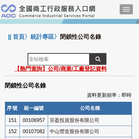
跳
Toggl
到
navig
主
:::
要
內
||
首頁
〉
統計專區
〉
閉鎖性公司名錄
容
全
站
【熱門查詢】公司/商業/工廠登記資料
檢
索
閉鎖性公司名錄
資料更新頻率：即時
序號
統一編號
公司名稱
151
00106957
宗盈投資股份有限公司
152
00107082
中山營造股份有限公司