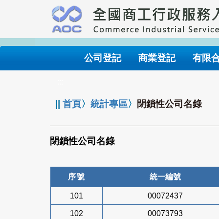
跳
到
主
要
內
公司登記
商業登記
有限
容
:::
||
首頁
〉
統計專區
〉
閉鎖性公司名錄
閉鎖性公司名錄
序號
統一編號
101
00072437
102
00073793