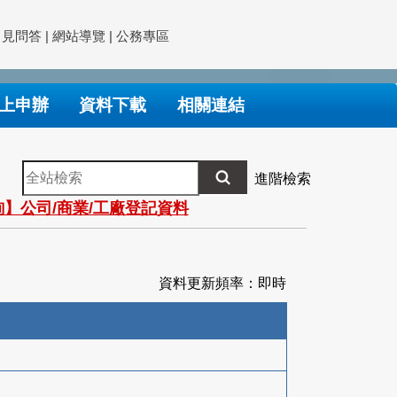
常見問答
|
網站導覽
|
公務專區
上申辦
資料下載
相關連結
全
進階檢索
站
】公司/商業/工廠登記資料
檢
索
資料更新頻率：即時