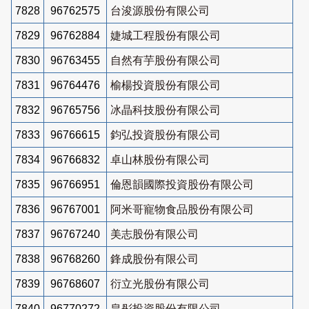
7828
96762575
台浚源股份有限公司
7829
96762884
婕城工程股份有限公司
7830
96763455
自然有芋股份有限公司
7831
96764476
榆楊投資股份有限公司
7832
96765756
冰晶科技股份有限公司
7833
96766615
鈞弘投資股份有限公司
7834
96766832
卓山林股份有限公司
7835
96766951
倫恩韻國際投資股份有限公司
7836
96767001
阿米哥寵物食品股份有限公司
7837
96767240
美志股份有限公司
7838
96768260
鋒成股份有限公司
7839
96768607
衍立光股份有限公司
7840
96770272
皇彤投資股份有限公司