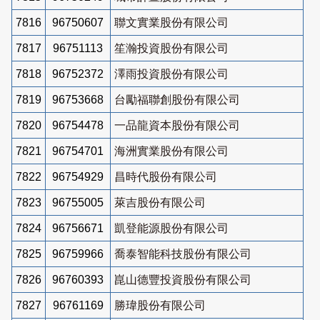
7816
96750607
聯文實業股份有限公司
7817
96751113
笙瀚投資股份有限公司
7818
96752372
澤雨投資股份有限公司
7819
96753668
台勵福聯創股份有限公司
7820
96754478
一品龍資本股份有限公司
7821
96754701
海洲實業股份有限公司
7822
96754929
昌時代股份有限公司
7823
96755005
萊吉股份有限公司
7824
96756671
凱登能源股份有限公司
7825
96759966
喬泰智能科技股份有限公司
7826
96760393
崑山德豐投資股份有限公司
7827
96761169
勝瑋股份有限公司