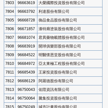
7803
96663619
大榮國際投資股份有限公司
7804
96663792
利達股份有限公司
7805
96668728
御品食品股份有限公司
7806
96671857
漆特廊塗裝股份有限公司
7807
96681074
君異藥物載體股份有限公司
7808
96683919
開球俱樂部股份有限公司
7809
96684522
明醫懷恩堂股份有限公司
7810
96684972
亞太東極工程股份有限公司
7811
96685439
王家投資股份有限公司
7812
96686129
阿羅德股份有限公司
7813
96750043
佑陞資訊有限公司
7814
96750064
騰集投資股份有限公司
7815
96750249
城市計畫股份有限公司