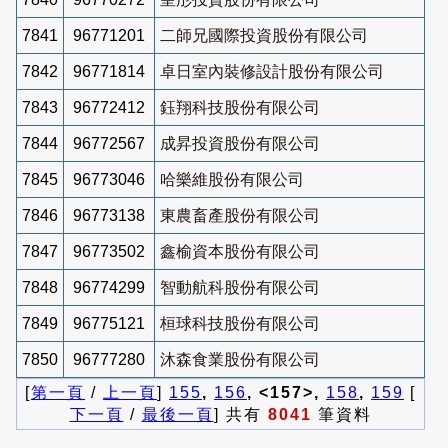
7841
96771201
二師兄國際投資股份有限公司
7842
96771814
卓日室內裝修設計股份有限公司
7843
96772412
鈺翔科技股份有限公司
7844
96772567
成昇投資股份有限公司
7845
96773046
哈樂維股份有限公司
7846
96773138
東農畜產股份有限公司
7847
96773502
鑫榆資本股份有限公司
7848
96774299
智動航科股份有限公司
7849
96775121
桓球科技股份有限公司
7850
96777280
沐森食業股份有限公司
[
第一頁
/
上一頁
]
155
,
156
, <157>,
158
,
159
[
下一頁
/
最後一頁
] 共有
8041
筆資料