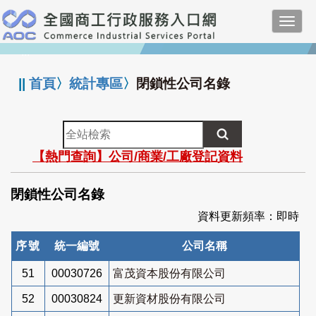
跳
Toggl
到
navig
主
:::
要
內
||
首頁
〉
統計專區
〉
閉鎖性公司名錄
容
全
站
【熱門查詢】公司/商業/工廠登記資料
檢
索
閉鎖性公司名錄
資料更新頻率：即時
序號
統一編號
公司名稱
51
00030726
富茂資本股份有限公司
52
00030824
更新資材股份有限公司