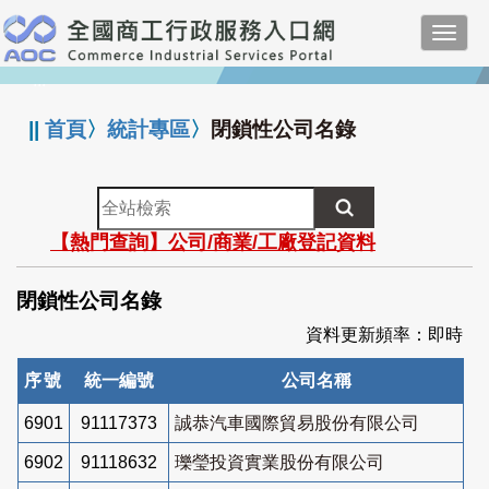
跳
Toggl
到
navig
主
:::
要
內
||
首頁
〉
統計專區
〉
閉鎖性公司名錄
容
全
站
【熱門查詢】公司/商業/工廠登記資料
檢
索
閉鎖性公司名錄
資料更新頻率：即時
序號
統一編號
公司名稱
6901
91117373
誠恭汽車國際貿易股份有限公司
6902
91118632
瓅瑩投資實業股份有限公司