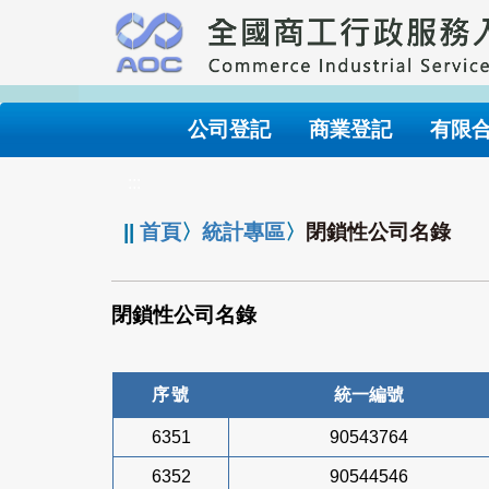
跳
到
主
要
內
公司登記
商業登記
有限
容
:::
||
首頁
〉
統計專區
〉
閉鎖性公司名錄
閉鎖性公司名錄
序號
統一編號
6351
90543764
6352
90544546