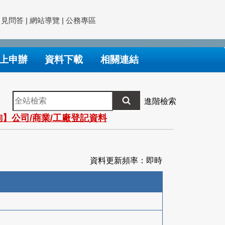
常見問答
|
網站導覽
|
公務專區
上申辦
資料下載
相關連結
全
進階檢索
站
】公司/商業/工廠登記資料
檢
索
資料更新頻率：即時