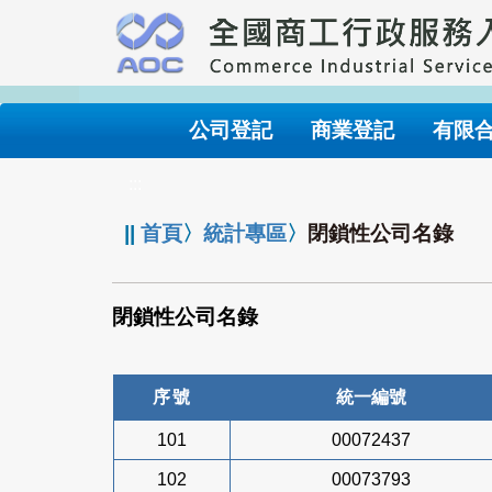
跳
到
主
要
內
公司登記
商業登記
有限
容
:::
||
首頁
〉
統計專區
〉
閉鎖性公司名錄
閉鎖性公司名錄
序號
統一編號
101
00072437
102
00073793