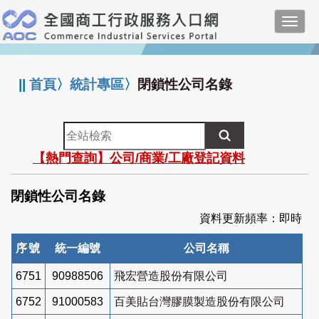
跳
Toggl
到
navig
主
:::
要
內
||
首頁
〉
統計專區
〉
閉鎖性公司名錄
容
全
站
【熱門查詢】公司/商業/工廠登記資料
檢
索
閉鎖性公司名錄
資料更新頻率：即時
序號
統一編號
公司名稱
6751
90988506
飛宏營造股份有限公司
6752
91000583
百美貼台灣膠膜製造股份有限公司