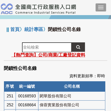
跳
Toggl
到
navig
主
:::
要
內
||
首頁
〉
統計專區
〉
閉鎖性公司名錄
容
全
站
【熱門查詢】公司/商業/工廠登記資料
檢
索
閉鎖性公司名錄
資料更新頻率：即時
序號
統一編號
公司名稱
251
00168593
閎華股份有限公司
252
00168664
偉蓉實業股份有限公司