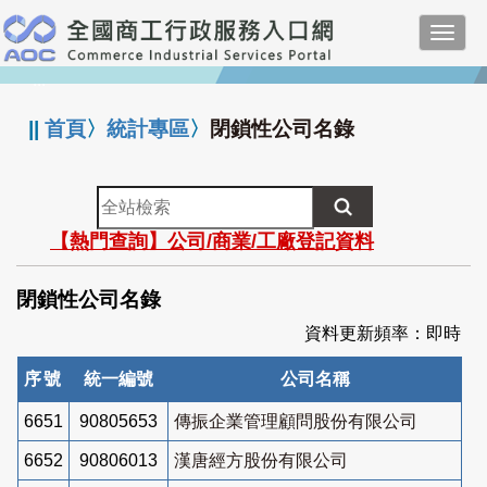
跳
Toggl
到
navig
主
:::
要
內
||
首頁
〉
統計專區
〉
閉鎖性公司名錄
容
全
站
【熱門查詢】公司/商業/工廠登記資料
檢
索
閉鎖性公司名錄
資料更新頻率：即時
序號
統一編號
公司名稱
6651
90805653
傳振企業管理顧問股份有限公司
6652
90806013
漢唐經方股份有限公司