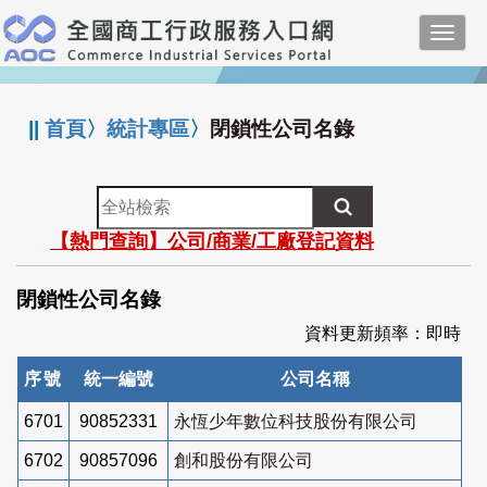
跳
Toggl
到
navig
主
:::
要
內
||
首頁
〉
統計專區
〉
閉鎖性公司名錄
容
全
站
【熱門查詢】公司/商業/工廠登記資料
檢
索
閉鎖性公司名錄
資料更新頻率：即時
序號
統一編號
公司名稱
6701
90852331
永恆少年數位科技股份有限公司
6702
90857096
創和股份有限公司