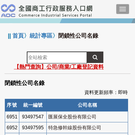
跳
Toggl
到
navig
主
:::
要
內
||
首頁
〉
統計專區
〉
閉鎖性公司名錄
容
全
站
【熱門查詢】公司/商業/工廠登記資料
檢
索
閉鎖性公司名錄
資料更新頻率：即時
序號
統一編號
公司名稱
6951
93497547
匯展保全股份有限公司
6952
93497595
特急修幹線股份有限公司