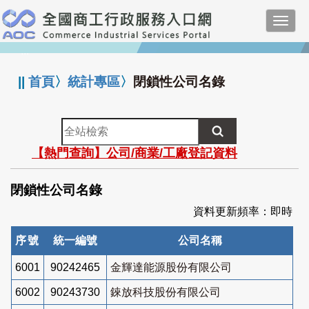
跳
Toggl
到
navig
主
:::
要
內
||
首頁
〉
統計專區
〉
閉鎖性公司名錄
容
全
站
【熱門查詢】公司/商業/工廠登記資料
檢
索
閉鎖性公司名錄
資料更新頻率：即時
序號
統一編號
公司名稱
6001
90242465
金輝達能源股份有限公司
6002
90243730
錸放科技股份有限公司