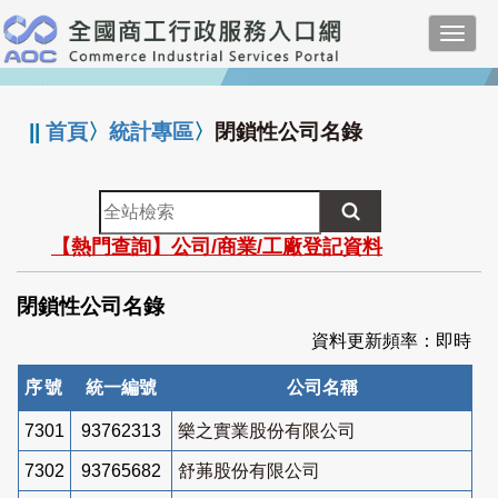
跳
Toggl
到
navig
主
:::
要
內
||
首頁
〉
統計專區
〉
閉鎖性公司名錄
容
全
站
【熱門查詢】公司/商業/工廠登記資料
檢
索
閉鎖性公司名錄
資料更新頻率：即時
序號
統一編號
公司名稱
7301
93762313
樂之實業股份有限公司
7302
93765682
舒茀股份有限公司