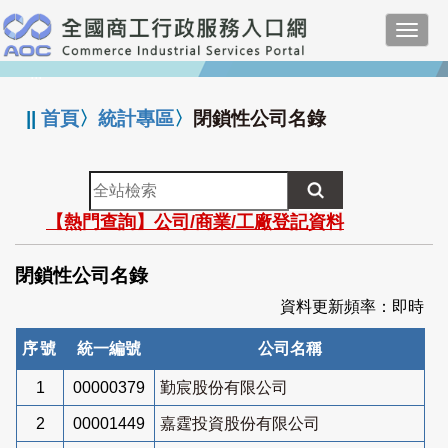
跳
Toggl
到
navig
主
:::
要
內
||
首頁
〉
統計專區
〉
閉鎖性公司名錄
容
全
站
【熱門查詢】公司/商業/工廠登記資料
檢
索
閉鎖性公司名錄
資料更新頻率：即時
序號
統一編號
公司名稱
1
00000379
勤宸股份有限公司
2
00001449
嘉霆投資股份有限公司