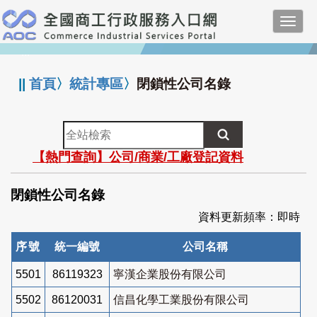
跳
Toggl
到
navig
主
:::
要
內
||
首頁
〉
統計專區
〉
閉鎖性公司名錄
容
全
站
【熱門查詢】公司/商業/工廠登記資料
檢
索
閉鎖性公司名錄
資料更新頻率：即時
序號
統一編號
公司名稱
5501
86119323
寧漢企業股份有限公司
5502
86120031
信昌化學工業股份有限公司