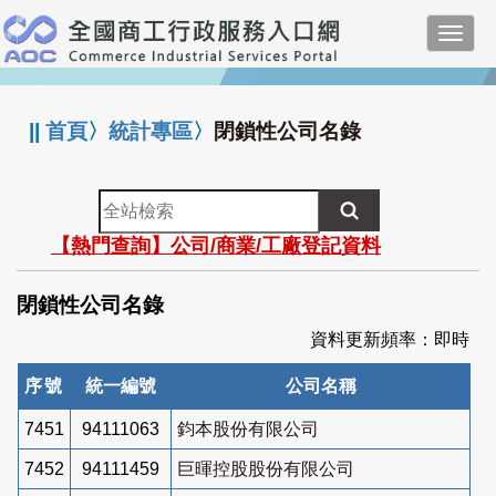
跳
Toggl
到
navig
主
:::
要
內
||
首頁
〉
統計專區
〉
閉鎖性公司名錄
容
全
站
【熱門查詢】公司/商業/工廠登記資料
檢
索
閉鎖性公司名錄
資料更新頻率：即時
序號
統一編號
公司名稱
7451
94111063
鈞本股份有限公司
7452
94111459
巨暉控股股份有限公司