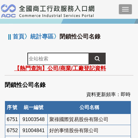
跳
Toggl
到
navig
主
:::
要
內
||
首頁
〉
統計專區
〉
閉鎖性公司名錄
容
全
站
【熱門查詢】公司/商業/工廠登記資料
檢
索
閉鎖性公司名錄
資料更新頻率：即時
序號
統一編號
公司名稱
6751
91003548
聚祿國際貿易股份有限公司
6752
91004841
好的事情股份有限公司