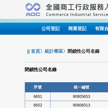
跳
到
主
要
內
公司登記
商業登記
有限
容
:::
||
首頁
〉
統計專區
〉
閉鎖性公司名錄
閉鎖性公司名錄
序號
統一編號
6651
90805653
6652
90806013