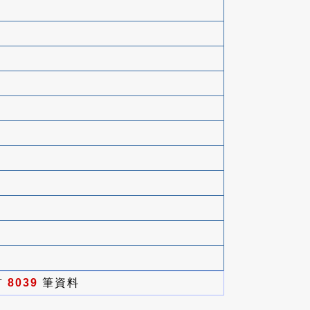
有
8039
筆資料