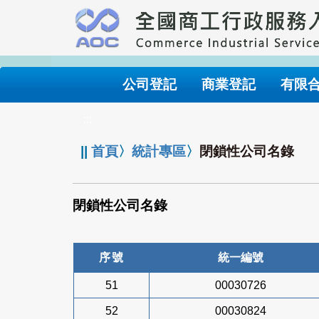
跳
到
主
要
內
公司登記
商業登記
有限
容
:::
||
首頁
〉
統計專區
〉
閉鎖性公司名錄
閉鎖性公司名錄
序號
統一編號
51
00030726
52
00030824