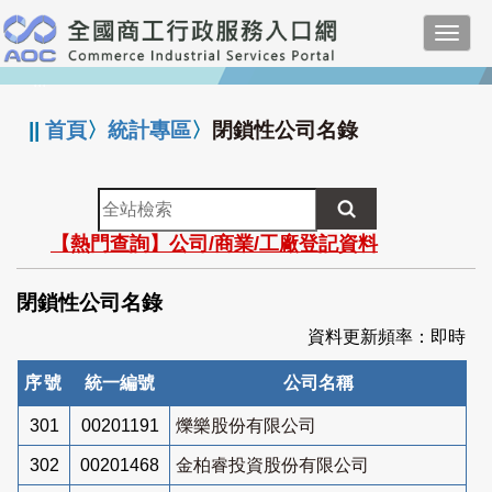
跳
Toggl
到
navig
主
:::
要
內
||
首頁
〉
統計專區
〉
閉鎖性公司名錄
容
全
站
【熱門查詢】公司/商業/工廠登記資料
檢
索
閉鎖性公司名錄
資料更新頻率：即時
序號
統一編號
公司名稱
301
00201191
爍樂股份有限公司
302
00201468
金柏睿投資股份有限公司