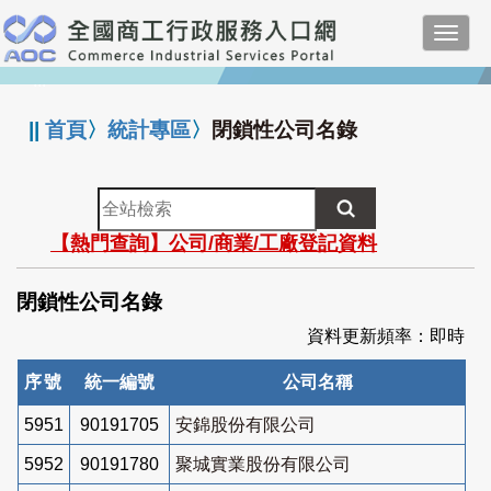
跳
Toggl
到
navig
主
:::
要
內
||
首頁
〉
統計專區
〉
閉鎖性公司名錄
容
全
站
【熱門查詢】公司/商業/工廠登記資料
檢
索
閉鎖性公司名錄
資料更新頻率：即時
序號
統一編號
公司名稱
5951
90191705
安錦股份有限公司
5952
90191780
聚城實業股份有限公司