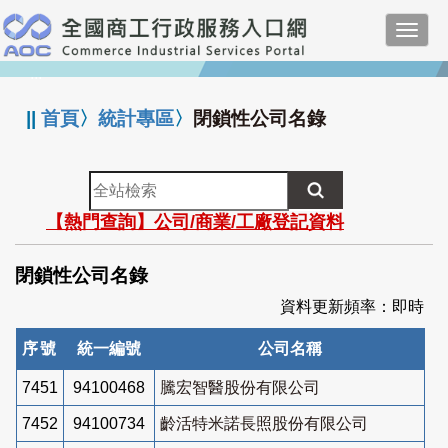
跳
Toggl
到
navig
主
:::
要
內
||
首頁
〉
統計專區
〉
閉鎖性公司名錄
容
全
站
【熱門查詢】公司/商業/工廠登記資料
檢
索
閉鎖性公司名錄
資料更新頻率：即時
序號
統一編號
公司名稱
7451
94100468
騰宏智醫股份有限公司
7452
94100734
齡活特米諾長照股份有限公司