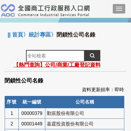
跳
Toggl
到
navig
主
:::
要
內
||
首頁
〉
統計專區
〉
閉鎖性公司名錄
容
全
站
【熱門查詢】公司/商業/工廠登記資料
檢
索
閉鎖性公司名錄
資料更新頻率：即時
序號
統一編號
公司名稱
1
00000379
勤宸股份有限公司
2
00001449
嘉霆投資股份有限公司