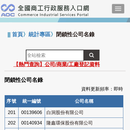
跳
Toggl
到
navig
主
:::
要
內
||
首頁
〉
統計專區
〉
閉鎖性公司名錄
容
全
站
【熱門查詢】公司/商業/工廠登記資料
檢
索
閉鎖性公司名錄
資料更新頻率：即時
序號
統一編號
公司名稱
201
00139606
白洞股份有限公司
202
00140934
隆鑫環保股份有限公司