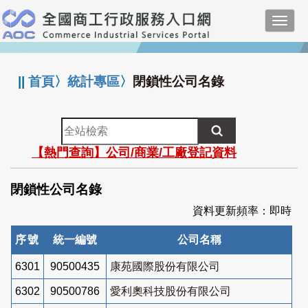
跳
Toggl
到
navig
主
:::
要
內
||
首頁
〉
統計專區
〉
閉鎖性公司名錄
容
全
站
【熱門查詢】公司/商業/工廠登記資料
檢
索
閉鎖性公司名錄
資料更新頻率：即時
序號
統一編號
公司名稱
6301
90500435
康苑國際股份有限公司
6302
90500786
愛利奧科技股份有限公司