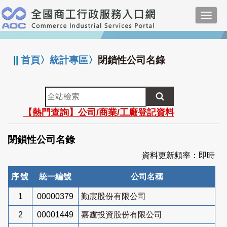
跳
Toggl
到
navig
主
:::
要
內
||
首頁
〉
統計專區
〉
閉鎖性公司名錄
容
全
站
【熱門查詢】公司/商業/工廠登記資料
檢
索
閉鎖性公司名錄
資料更新頻率：即時
序號
統一編號
公司名稱
1
00000379
勤宸股份有限公司
2
00001449
嘉霆投資股份有限公司