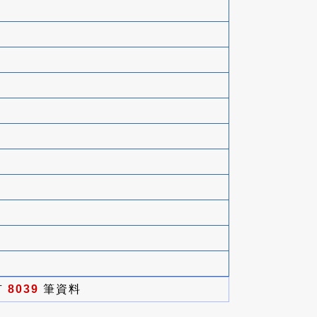
有
8039
筆資料