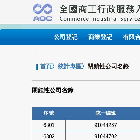
跳
到
主
要
內
公司登記
商業登記
有限
容
:::
||
首頁
〉
統計專區
〉
閉鎖性公司名錄
閉鎖性公司名錄
序號
統一編號
6801
91044267
6802
91044702