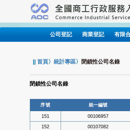
跳
到
主
要
內
公司登記
商業登記
有限
容
:::
||
首頁
〉
統計專區
〉
閉鎖性公司名錄
閉鎖性公司名錄
序號
統一編號
151
00106957
152
00107082