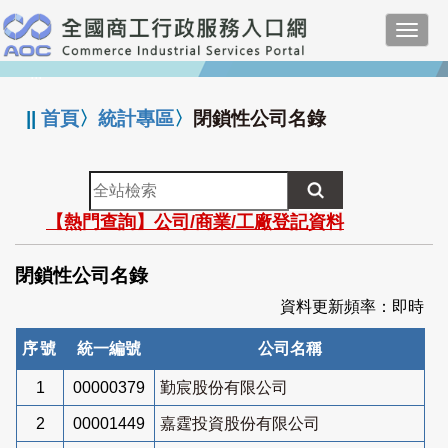
跳
Toggl
到
navig
主
:::
要
內
||
首頁
〉
統計專區
〉
閉鎖性公司名錄
容
全
站
【熱門查詢】公司/商業/工廠登記資料
檢
索
閉鎖性公司名錄
資料更新頻率：即時
序號
統一編號
公司名稱
1
00000379
勤宸股份有限公司
2
00001449
嘉霆投資股份有限公司