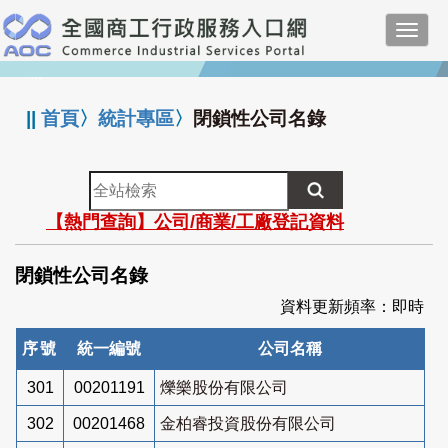
跳
Toggl
到
navig
主
:::
要
內
||
首頁
〉
統計專區
〉
閉鎖性公司名錄
容
全
站
【熱門查詢】公司/商業/工廠登記資料
檢
索
閉鎖性公司名錄
資料更新頻率：即時
序號
統一編號
公司名稱
301
00201191
爍樂股份有限公司
302
00201468
金柏睿投資股份有限公司