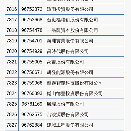
7816
96752372
澤雨投資股份有限公司
7817
96753668
台勵福聯創股份有限公司
7818
96754478
一品龍資本股份有限公司
7819
96754701
海洲實業股份有限公司
7820
96754929
昌時代股份有限公司
7821
96755005
萊吉股份有限公司
7822
96756671
凱登能源股份有限公司
7823
96759966
喬泰智能科技股份有限公司
7824
96760393
崑山德豐投資股份有限公司
7825
96761169
勝瑋股份有限公司
7826
96762575
台浚源股份有限公司
7827
96762884
婕城工程股份有限公司