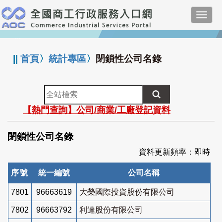
跳
Toggl
到
navig
主
:::
要
內
||
首頁
〉
統計專區
〉
閉鎖性公司名錄
容
全
站
【熱門查詢】公司/商業/工廠登記資料
檢
索
閉鎖性公司名錄
資料更新頻率：即時
序號
統一編號
公司名稱
7801
96663619
大榮國際投資股份有限公司
7802
96663792
利達股份有限公司