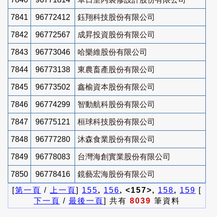
7841
96772412
鈺翔科技股份有限公司
7842
96772567
成昇投資股份有限公司
7843
96773046
哈樂維股份有限公司
7844
96773138
東農畜產股份有限公司
7845
96773502
鑫榆資本股份有限公司
7846
96774299
智動航科股份有限公司
7847
96775121
桓球科技股份有限公司
7848
96777280
沐森食業股份有限公司
7849
96778083
台灣海創實業股份有限公司
7850
96778416
鏡藝宏海股份有限公司
[
第一頁
/
上一頁
]
155
,
156
, <157>,
158
,
159
[
下一頁
/
最後一頁
] 共有
8039
筆資料