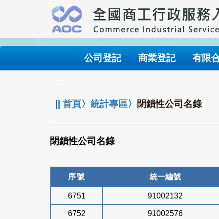
跳
到
主
要
內
公司登記
商業登記
有限
容
:::
||
首頁
〉
統計專區
〉
閉鎖性公司名錄
閉鎖性公司名錄
序號
統一編號
6751
91002132
6752
91002576