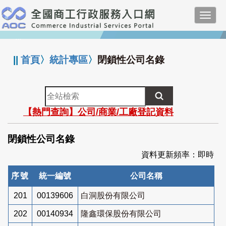
跳
Toggl
到
navig
主
:::
要
內
||
首頁
〉
統計專區
〉
閉鎖性公司名錄
容
全
站
【熱門查詢】公司/商業/工廠登記資料
檢
索
閉鎖性公司名錄
資料更新頻率：即時
序號
統一編號
公司名稱
201
00139606
白洞股份有限公司
202
00140934
隆鑫環保股份有限公司