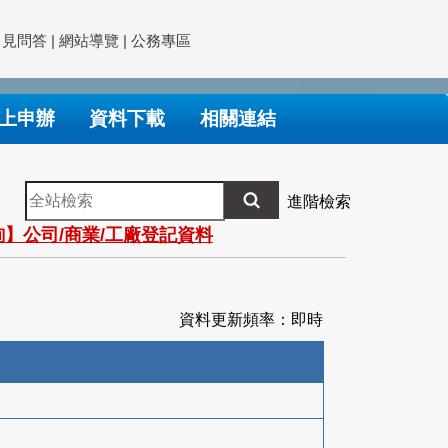
常見問答
|
網站導覽
|
公務專區
上申辦
資料下載
相關連結
全
進階檢索
站
】公司/商業/工廠登記資料
檢
索
資料更新頻率：即時