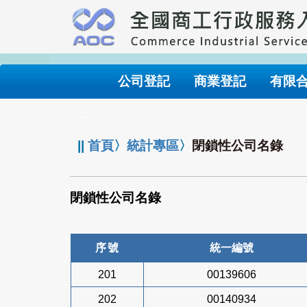
跳
到
主
要
內
公司登記
商業登記
有限
容
:::
||
首頁
〉
統計專區
〉
閉鎖性公司名錄
閉鎖性公司名錄
序號
統一編號
201
00139606
202
00140934