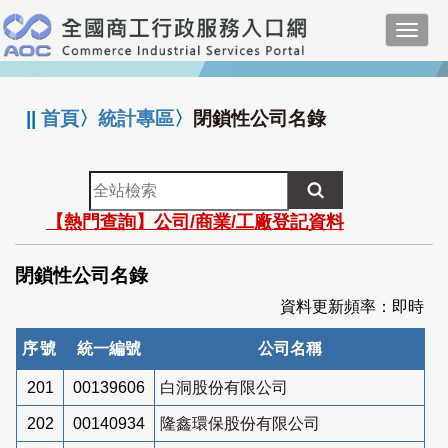
跳
Toggl
到
navig
主
:::
要
內
||
首頁
〉
統計專區
〉
閉鎖性公司名錄
容
全
站
【熱門查詢】公司/商業/工廠登記資料
檢
索
閉鎖性公司名錄
資料更新頻率：即時
序號
統一編號
公司名稱
201
00139606
白洞股份有限公司
202
00140934
隆鑫環保股份有限公司