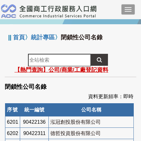
跳
Toggl
到
navig
主
:::
要
內
||
首頁
〉
統計專區
〉
閉鎖性公司名錄
容
全
站
【熱門查詢】公司/商業/工廠登記資料
檢
索
閉鎖性公司名錄
資料更新頻率：即時
序號
統一編號
公司名稱
6201
90422136
泓冠創投股份有限公司
6202
90422311
德哲投資股份有限公司