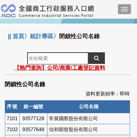
跳
Toggl
到
navig
主
:::
要
內
||
首頁
〉
統計專區
〉
閉鎖性公司名錄
容
全
站
【熱門查詢】公司/商業/工廠登記資料
檢
索
閉鎖性公司名錄
資料更新頻率：即時
序號
統一編號
公司名稱
7101
93577128
常展國際股份有限公司
7102
93577648
信和開發股份有限公司