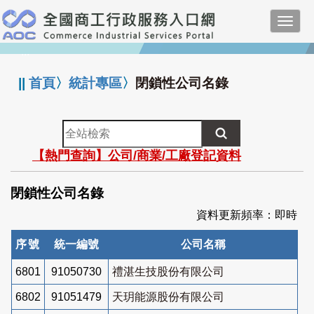
跳
Toggl
到
navig
主
:::
要
內
||
首頁
〉
統計專區
〉
閉鎖性公司名錄
容
全
站
【熱門查詢】公司/商業/工廠登記資料
檢
索
閉鎖性公司名錄
資料更新頻率：即時
序號
統一編號
公司名稱
6801
91050730
禮湛生技股份有限公司
6802
91051479
天玥能源股份有限公司