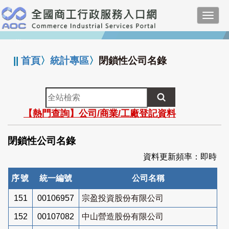
跳
Toggl
到
navig
主
:::
要
內
||
首頁
〉
統計專區
〉
閉鎖性公司名錄
容
全
站
【熱門查詢】公司/商業/工廠登記資料
檢
索
閉鎖性公司名錄
資料更新頻率：即時
序號
統一編號
公司名稱
151
00106957
宗盈投資股份有限公司
152
00107082
中山營造股份有限公司