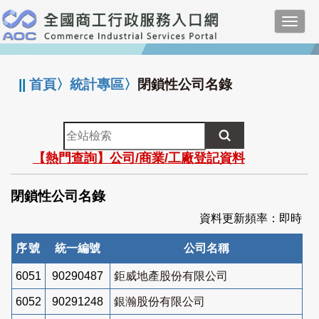
跳
Toggl
到
navig
主
:::
要
內
||
首頁
〉
統計專區
〉
閉鎖性公司名錄
容
全
站
【熱門查詢】公司/商業/工廠登記資料
檢
索
閉鎖性公司名錄
資料更新頻率：即時
序號
統一編號
公司名稱
6051
90290487
鉅威地產股份有限公司
6052
90291248
銀瀚股份有限公司