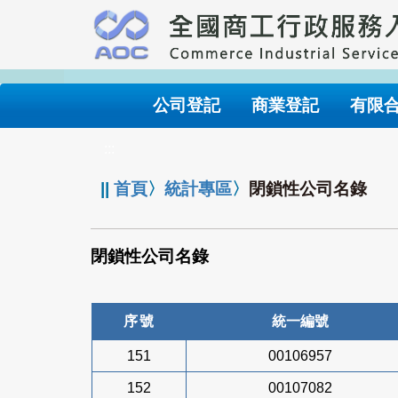
跳
到
主
要
內
公司登記
商業登記
有限
容
:::
||
首頁
〉
統計專區
〉
閉鎖性公司名錄
閉鎖性公司名錄
序號
統一編號
151
00106957
152
00107082