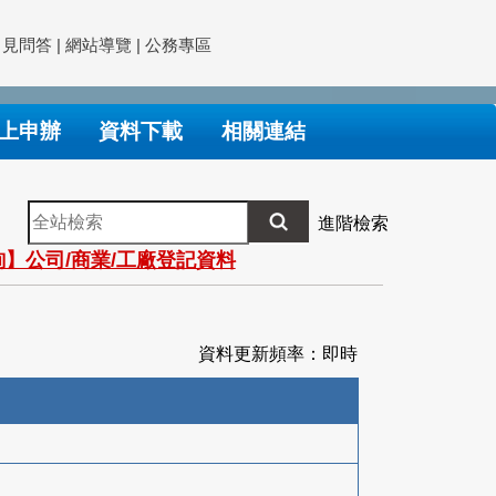
常見問答
|
網站導覽
|
公務專區
上申辦
資料下載
相關連結
全
進階檢索
站
】公司/商業/工廠登記資料
檢
索
資料更新頻率：即時