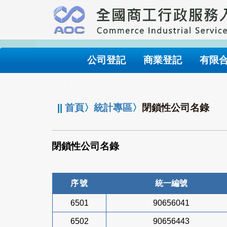
跳
到
主
要
內
公司登記
商業登記
有限
容
:::
||
首頁
〉
統計專區
〉
閉鎖性公司名錄
閉鎖性公司名錄
序號
統一編號
6501
90656041
6502
90656443