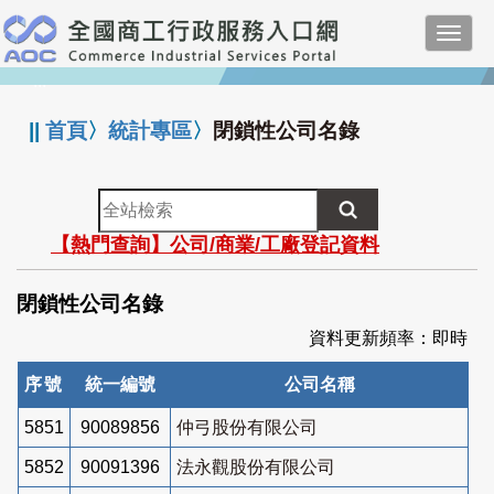
跳
Toggl
到
navig
主
:::
要
內
||
首頁
〉
統計專區
〉
閉鎖性公司名錄
容
全
站
【熱門查詢】公司/商業/工廠登記資料
檢
索
閉鎖性公司名錄
資料更新頻率：即時
序號
統一編號
公司名稱
5851
90089856
仲弓股份有限公司
5852
90091396
法永觀股份有限公司